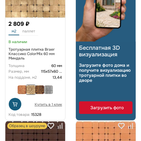
2 809 ₽
м2
паллет
В наличии
Бесплатная 3D
Тротуарная плитка Braer
визуализация
Классико ColorMix 60 мм
Миндаль
Загрузите фото дома и
Толщина
60 мм
получите визуализацию
Размер, мм
115х57х60
...
тротуарной плитки во
На поддоне, м2
13,44
дворе
Купить в 1 клик
Загрузить фото
Код товара:
15328
Образец в шоуруме