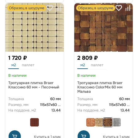
Образец в шоуруме
Образец в шоуруме
1 720 ₽
2 809 ₽
м2
паллет
м2
паллет
В наличии
В наличии
Тротуарная плитка Braer
Тротуарная плитка Braer
Классико 60 мм - Песочный
Классико ColorMix 60 мм
Мальва
Толщина
60 мм
Толщина
60 мм
Размер, мм
115х57х60
...
Размер, мм
115х57х60
...
На поддоне, м2
13,44
На поддоне, м2
13,44
Купить в 1 клик
Купить в 1 клик