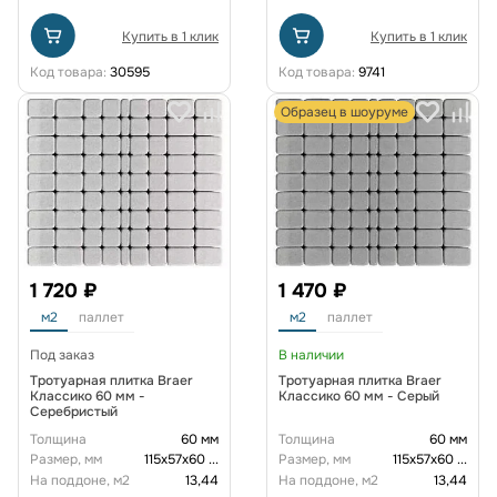
Купить в 1 клик
Купить в 1 клик
Код товара:
30595
Код товара:
9741
Образец в шоуруме
1 720 ₽
1 470 ₽
м2
паллет
м2
паллет
Под заказ
В наличии
Тротуарная плитка Braer
Тротуарная плитка Braer
Классико 60 мм -
Классико 60 мм - Серый
Серебристый
Толщина
60 мм
Толщина
60 мм
Размер, мм
115х57х60
...
Размер, мм
115х57х60
...
На поддоне, м2
13,44
На поддоне, м2
13,44