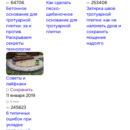
64706
Как сделать
253406
Бетонное
песко-
Затирка швов
основание для
щебеночное
тротуарной
тротуарной
основание для
плитки: как не
плитки: за и
тротуарной
наломать дров и
против.
плитки
сохранить
Раскрываем
мощение
секреты
надолго
технологии
Советы и
лайфхаки
Сохранить
11 января 2019
5 мин
245623
6 типичных
ошибок при
укладке