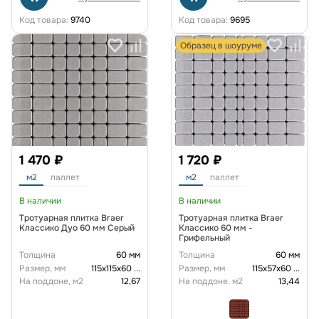
Код товара:
9740
Код товара:
9695
Образец в шоуруме
1 470 ₽
1 720 ₽
м2
паллет
м2
паллет
В наличии
В наличии
Тротуарная плитка Braer
Тротуарная плитка Braer
Классико Дуо 60 мм Серый
Классико 60 мм -
Грифельный
Толщина
60 мм
Толщина
60 мм
Размер, мм
115х115х60
...
Размер, мм
115х57х60
...
На поддоне, м2
12,67
На поддоне, м2
13,44