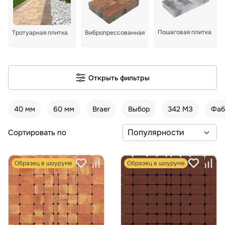
Пошаговая плитка
Тротуарная плитка
Вибропрессованная
Открыть фильтры
40 мм
60 мм
Braer
Выбор
342 МЗ
Фаб
Сортировать по
Образец в шоуруме
Образец в шоуруме