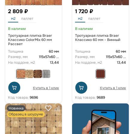
2 809 ₽
1 720 ₽
м2
паллет
м2
паллет
В наличии
В наличии
Тротуарная плитка Braer
Тротуарная плитка Braer
Классико ColorMix 60 мм
Классико 60 мм - Винный
Рассвет
Толщина
60 мм
Толщина
60 мм
Размер, мм
115х57х60
...
Размер, мм
115х57х60
...
На поддоне, м2
13,44
На поддоне, м2
13,44
Купить в 1 клик
Купить в 1 клик
Код товара:
9696
Код товара:
9689
Новинка
Образец в шоуруме