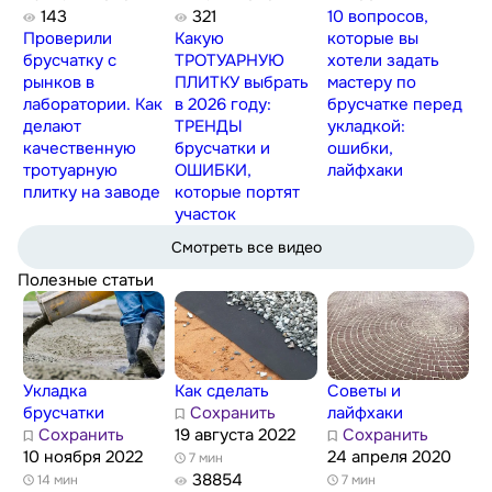
143
321
10 вопросов,
Проверили
Какую
которые вы
брусчатку с
ТРОТУАРНУЮ
хотели задать
рынков в
ПЛИТКУ выбрать
мастеру по
лаборатории. Как
в 2026 году:
брусчатке перед
делают
ТРЕНДЫ
укладкой:
качественную
брусчатки и
ошибки,
тротуарную
ОШИБКИ,
лайфхаки
плитку на заводе
которые портят
участок
Смотреть все видео
Полезные статьи
Укладка
Как сделать
Советы и
брусчатки
Сохранить
лайфхаки
Сохранить
19 августа 2022
Сохранить
10 ноября 2022
24 апреля 2020
7 мин
38854
14 мин
7 мин