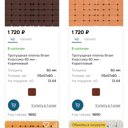
1 720 ₽
1 720 ₽
м2
паллет
м2
паллет
В наличии
В наличии
Тротуарная плитка Braer
Тротуарная плитка Braer
Классико 60 мм -
Классико 60 мм -
Коричневый
Коралловый
Толщина
60 мм
Толщина
60 мм
Размер, мм
115х57х60
...
Размер, мм
115х57х60
...
На поддоне, м2
13,44
На поддоне, м2
13,44
Купить в 1 клик
Купить в 1 клик
Код товара:
9692
Код товара:
9690
Образец в шоуруме