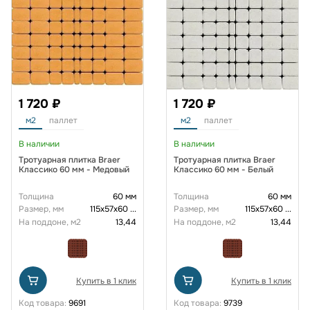
1 720 ₽
1 720 ₽
м2
паллет
м2
паллет
В наличии
В наличии
Тротуарная плитка Braer
Тротуарная плитка Braer
Классико 60 мм - Медовый
Классико 60 мм - Белый
Толщина
60 мм
Толщина
60 мм
Размер, мм
115х57х60
...
Размер, мм
115х57х60
...
На поддоне, м2
13,44
На поддоне, м2
13,44
Купить в 1 клик
Купить в 1 клик
Код товара:
9691
Код товара:
9739