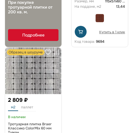
Размер, мм
115х57х60
...
При покупке
На поддоне, м2
13,44
тротуарной плитки от
200 кв. м.
Купить в 1 клик
Подробнее
Код товара:
9694
Образец в шоуруме
2 809 ₽
м2
паллет
В наличии
Тротуарная плитка Braer
Классико ColorMix 60 мм
Туман