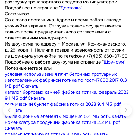
разгрузку транспортного средства манипулятором.
Подробнее на странице "
Доставка
"
Самовывоз
Со склада поставщика. Адрес и время работы склада
уточняйте заранее. Отгрузка товара осуществляется
только после предварительного согласования с
ответственным менеджером
Из шоу-рума по адресу г. Москва, ул. Кржижановского,
д. 29, корп. 1. Наличие товара и возможность отгрузки
из шоу-рума уточняйте по телефону +7(495) 660-07-90.
Подробнее о работе шоу-рума на странице "
Шоу–рум
"
Полезные материалы
условия использывания плит бетонных тротуарных
изготовленных фабрикой готика по гост-17608 2017
0.3
МБ
pdf
Скачать
каталог бортовых камней фабрика готика. февраль 2023
9.1 МБ
pdf
Скачать
технический буклет фабрика готика 2023
9.4 МБ
pdf
Скачать
коллекционные элементы мощения
5.4 МБ
pdf
Скачать
номенклатура продукции фабрика готика
2.2 МБ
pdf
Скачать
прайс-лист фабрика готика
3.2 МБ
pdf
Скачать