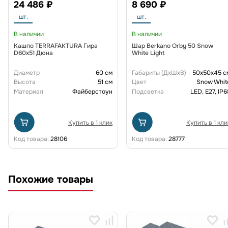
24 486 ₽
8 690 ₽
шт.
шт.
В наличии
В наличии
Кашпо TERRAFAKTURA Гира
Шар Berkano Orby 50 Snow
D60х51 Дюна
White Light
Диаметр
60 см
Габариты (ДxШxВ)
50x50x45 с
Высота
51 см
Цвет
Snow Whit
Материал
Файберстоун
Подсветка
LED, E27, IP6
Купить в 1 клик
Купить в 1 кли
Код товара:
28106
Код товара:
28777
Похожие товары