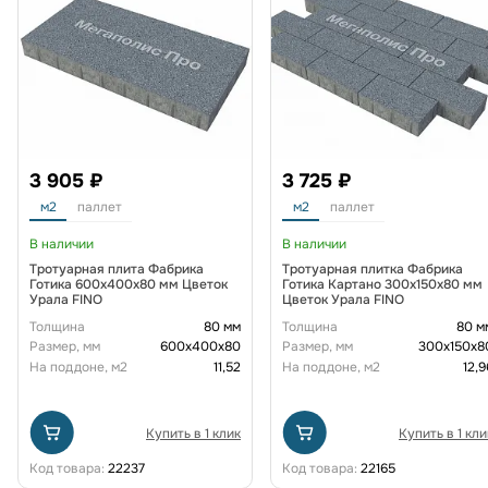
3 905 ₽
3 725 ₽
м2
паллет
м2
паллет
В наличии
В наличии
Тротуарная плита Фабрика
Тротуарная плитка Фабрика
Готика 600х400х80 мм Цветок
Готика Картано 300х150х80 мм
Урала FINO
Цветок Урала FINO
Толщина
80 мм
Толщина
80 м
Размер, мм
600х400х80
Размер, мм
300х150х8
На поддоне, м2
11,52
На поддоне, м2
12,9
Купить в 1 клик
Купить в 1 кли
Код товара:
22237
Код товара:
22165