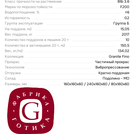
Класс прочности на растяжение
Btb 3.6
Марка по морозостойкости
F200
Водопоглощение, %
≤6
Истираемость
G2
Группа эксплуатации
Группа Б
На поддоне, м2
15,05
Вес поддона, кг
2017
Количество поддонов в машине 20 т
10
Количество в автомашине 20 т, м2
150,5
Вес, кг/м2
134,02
Коллекция
Granite Fino
Прокрас
Частичный прокрас
Технология
Вибропрессование
Отгрузка
Кратно поддонам
Склад
Подолино - МО
Размеры, мм
160х160х60 / 240х160х60 / 80x160x60