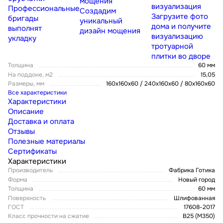
мощения
визуализация
Профессиональные
Создадим
Загрузите фото
бригады
уникальный
дома и получите
выполнят
дизайн мощения
визуализацию
укладку
тротуарной
плитки во дворе
Толщина
60 мм
На поддоне, м2
15,05
Размеры, мм
160х160х60 / 240х160х60 / 80x160x60
Все характеристики
Характеристики
Описание
Доставка и оплата
Отзывы
Полезные материалы
Сертификаты
Характеристики
Производитель
Фабрика Готика
Форма
Новый город
Толщина
60 мм
Поверхность
Шлифованная
ГОСТ
17608-2017
Класс прочности на сжатие
В25 (М350)